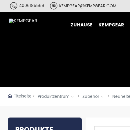
4006185569
KEMPGEAR@KEMPGEAR.COM
ZUHAUSE
KEMPGEAR
T-Shirt&Hoo
Sportbeklei
Windbreake
3-in-1-Jack
Titelseite
Produktzentrum
Zubehör
Neuheite
Daunenjack
Skijacke
Hosen