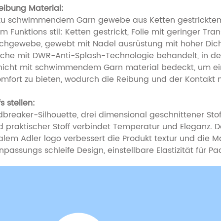
eibung Material:
 zu schwimmendem Garn gewebe aus Ketten gestrickte
m Funktions stil: Ketten gestrickt, Folie mit geringer
gewebe, gewebt mit Nadel ausrüstung mit hoher Dichte un
äche mit DWR-Anti-Splash-Technologie behandelt, in de
hicht mit schwimmendem Garn material bedeckt, um ein
omfort zu bieten, wodurch die Reibung und der Kontakt 
s stellen:
breaker-Silhouette, drei dimensional geschnittener Stoff
nd praktischer Stoff verbindet Temperatur und Eleganz. 
alem Adler logo verbessert die Produkt textur und die 
assungs schleife Design, einstellbare Elastizität für Pa