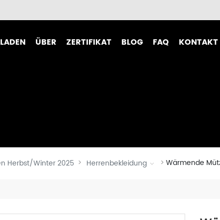
LADEN
ÜBER
ZERTIFIKAT
BLOG
FAQ
KONTAKT
dies
Markenstory
dung
Markengeschichte
r-Jacke
Büroumgebung
e
Produktionslinie
Wärmende Mütz
n Herbst/Winter 2025
Herrenbekleidung
e
Partner
Video