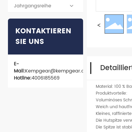
Jahrgangsreihe
KONTAKTIEREN
SIE UNS
E-
Detaillie
Mail:
Kempgear@kempgear.com
Hotline:
4006185569
Material: 100 % B
Produktvorteile:
Voluminöses Schni
Weich und hautfr
Kleines, raffiniert
Die Hutspitze ve
Die Spitze ist stabi