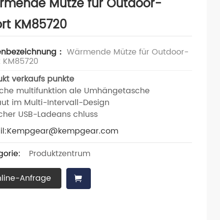
rmende Mütze für Outdoor-
ort KM85720
nbezeichnung：
Wärmende Mütze für Outdoor-
t KM85720
ukt verkaufs punkte
iche multifunktion ale Umhängetasche
ut im Multi-Intervall-Design
licher USB-Ladeans chluss
l:
Kempgear@kempgear.com
gorie:
Produktzentrum
line-Anfrage