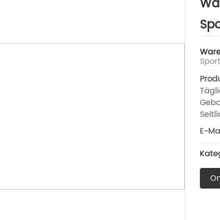
Wä
Sp
Ware
Spor
Prod
Tägl
Geba
Seit
E-Mai
Kate
On