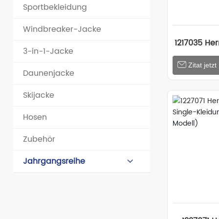
Sportbekleidung
Windbreaker-Jacke
1217035 He
3-in-1-Jacke
Pu
Zitat jetzt
Daunenjacke
Skijacke
Hosen
Zubehör
Jahrgangsreihe