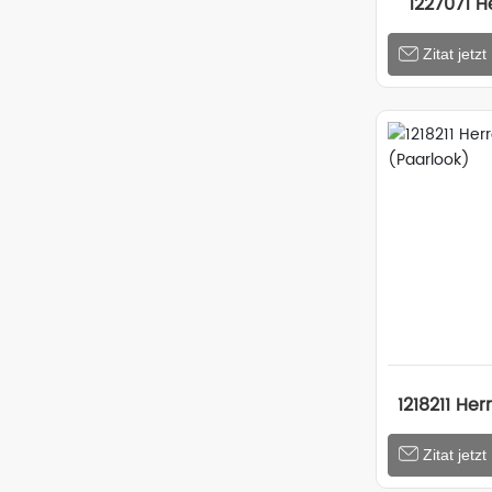
1227071 H
Single-Kl
Zitat jetzt
Mo
1218211 Her
(Pa
Zitat jetzt