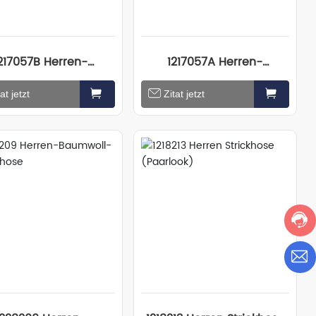
217057B Herren-
1217057A Herren-
ckhose (Paarmodell)
Strickpullover (Paarlook)
at jetzt
Zitat jetzt