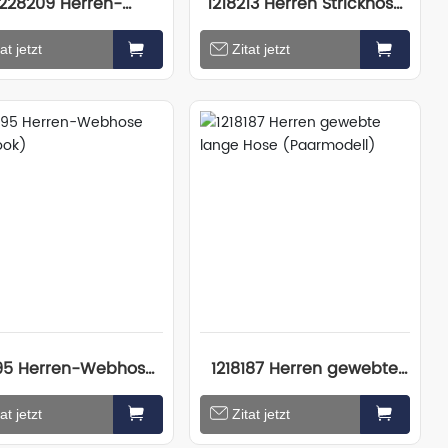
1228209 Herren-
1218213 Herren Strickhose
mwoll-Fünftelhose
(Paarlook)
at jetzt
Zitat jetzt
195 Herren-Webhose
1218187 Herren gewebte
(Paarlook)
lange Hose (Paarmodell)
at jetzt
Zitat jetzt