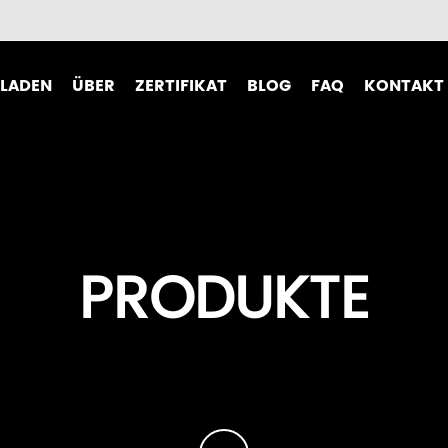
LADEN
ÜBER
ZERTIFIKAT
BLOG
FAQ
KONTAKT
dies
Markenstory
dung
Markengeschichte
r-Jacke
Büroumgebung
PRODUKTE
e
Produktionslinie
e
Partner
Video