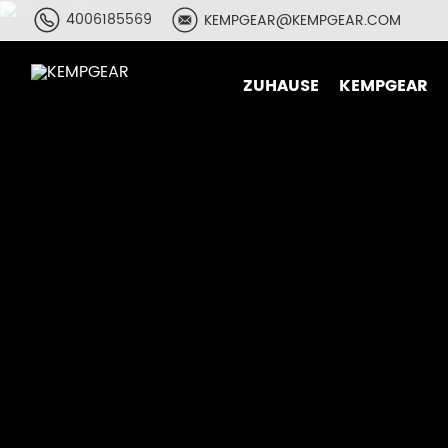
4006185569
KEMPGEAR@KEMPGEAR.COM
ZUHAUSE
KEMPGEAR
T-Shirt&Hoo
Sportbeklei
Windbreake
3-in-1-Jack
Daunenjack
Skijacke
Hosen