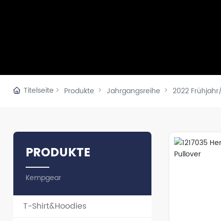
Zubehör
Titelseite
Produkte
Jahrgangsreihe
2022 Frühjah
PRODUKTE
Kempgear
T-Shirt&Hoodies