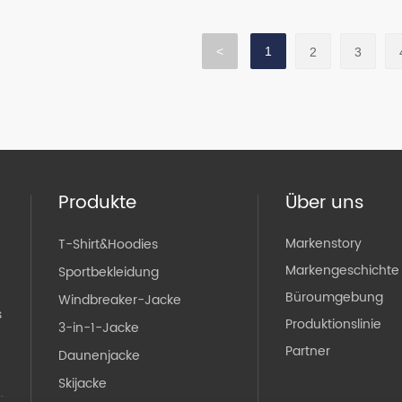
<
1
2
3
Produkte
Über uns
Markenstory
T-Shirt&Hoodies
Markengeschichte
Sportbekleidung
Büroumgebung
Windbreaker-Jacke
s
Produktionslinie
3-in-1-Jacke
Partner
Daunenjacke
Skijacke