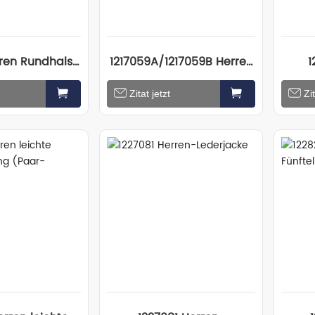
rren Rundhals-
1217059A/1217059B Herren
1
llover
Strickpullover/Herren
Stri
Zitat jetzt
Zit
Strickhose (Paarlook)