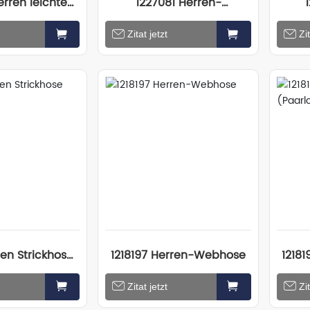
erren leichte
1227081 Herren-
eidung (Paar-
Lederjacke
Bau
Zitat jetzt
Zit
dell)
ren Strickhose
1218197 Herren-Webhose
1218
arlook)
Zitat jetzt
Zit